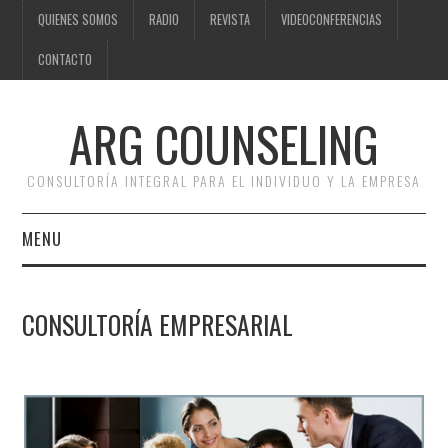
QUIENES SOMOS
RADIO
REVISTA
VIDEOCONFERENCIAS
CONTACTO
ARG COUNSELING
CONSULTORÍA INTEGRAL PARA EL INDIVIDUO Y LA EMPRESA
MENU
LA PROFESIÓN
CONSULTORÍA EMPRESARIAL
CONSULTORÍA
PSICOLÓGICA
CONSULTORÍA